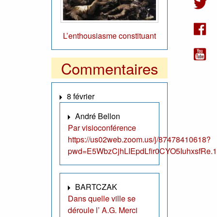
L’enthousiasme constituant
Commentaires
8 février
André Bellon
Par visioconférence
https://us02web.zoom.us/j/87478410618?
pwd=E5WbzCjhLIEpdLfir0CYO5IuhxsfRe.1
BARTCZAK
Dans quelle ville se
déroule l’ A.G. Merci