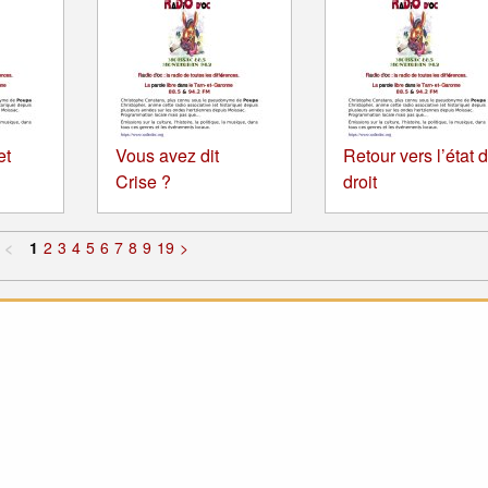
et
Vous avez dit
Retour vers l’état 
Crise ?
droit
<
1
2
3
4
5
6
7
8
9
19
>