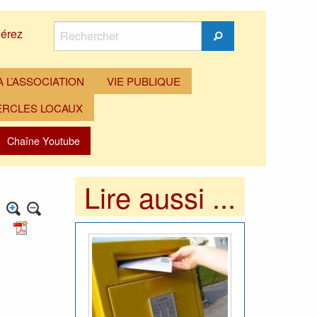
Rechercher
érez
Rechercher
 L’ASSOCIATION
VIE PUBLIQUE
ERCLES LOCAUX
Chaîne Youtube
Lire aussi ...