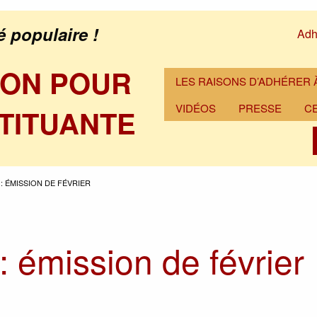
é populaire !
Adh
ION POUR
LES RAISONS D’ADHÉRER À
VIDÉOS
PRESSE
C
TITUANTE
: ÉMISSION DE FÉVRIER
: émission de février