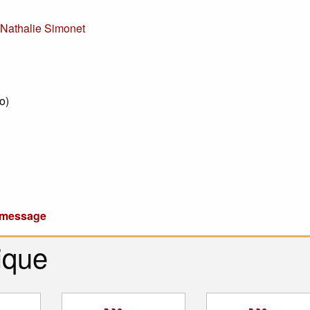
r
Nathalie Simonet
io
)
u message
ique