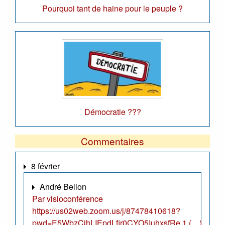
Pourquoi tant de haine pour le peuple ?
Démocratie ???
Commentaires
8 février
André Bellon
Par visioconférence
https://us02web.zoom.us/j/87478410618?
pwd=E5WbzCjhLIEpdLfir0CYO5IuhxsfRe.1 (…)