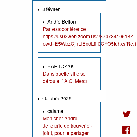
8 février
André Bellon
Par visioconférence
https://us02web.zoom.us/j/87478410618?
pwd=E5WbzCjhLIEpdLfir0CYO5IuhxsfRe.1
BARTCZAK
Dans quelle ville se
déroule l’ A.G. Merci
Octobre 2025
calame
Mon cher André
Je te prie de trouver ci-
joint, pour le partager