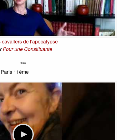
 cavaliers de l'apocalypse
r
Pour une Constituante
***
à Paris 11ème