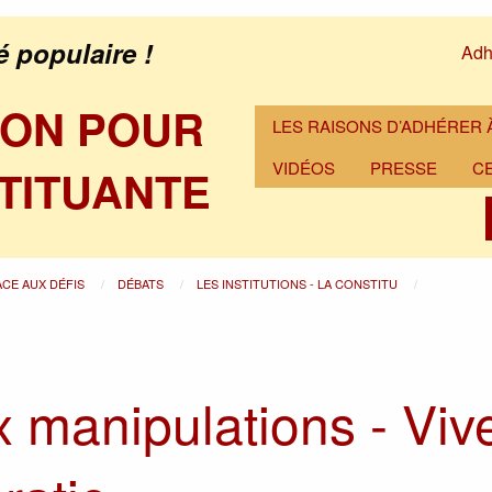
é populaire !
Adh
ION POUR
LES RAISONS D’ADHÉRER À
VIDÉOS
PRESSE
C
TITUANTE
ACE AUX DÉFIS
DÉBATS
LES INSTITUTIONS - LA CONSTITU
x manipulations - Viv