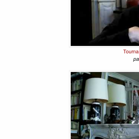
Tournan
pa