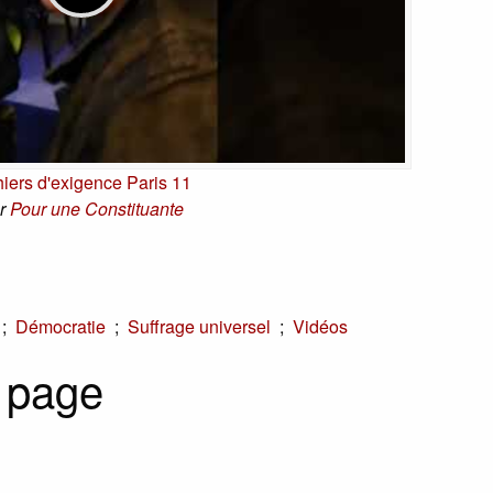
iers d'exigence Paris 11
r
Pour une Constituante
;
;
;
Démocratie
Suffrage universel
Vidéos
 page