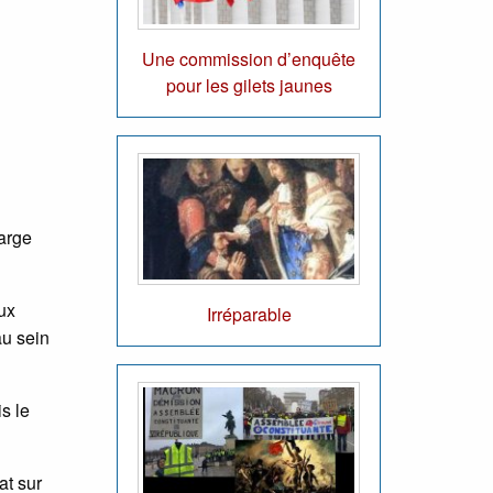
Une commission d’enquête
pour les gilets jaunes
large
aux
Irréparable
au sein
s le
at sur