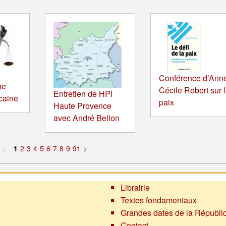
Conférence d’Ann
ne
Cécile Robert sur 
Entretien de HPI
icaine
paix
Haute Provence
avec André Bellon
<
1
2
3
4
5
6
7
8
9
91
>
Librairie
Textes fondamentaux
Grandes dates de la Républi
Contact