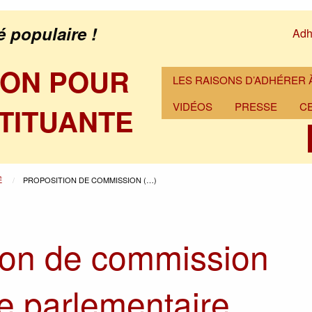
é populaire !
Adh
ION POUR
LES RAISONS D’ADHÉRER À
VIDÉOS
PRESSE
C
TITUANTE
É
PROPOSITION DE COMMISSION (…)
ion de commission
e parlementaire