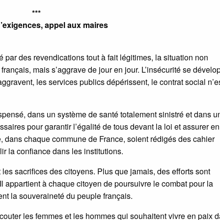
***
’exigences, appel aux maires
ar des revendications tout à fait légitimes, la situation non
rançais, mais s’aggrave de jour en jour. L’insécurité se dévelo
’aggravent, les services publics dépérissent, le contrat social n’e
spensé, dans un système de santé totalement sinistré et dans u
aires pour garantir l’égalité de tous devant la loi et assurer en
ue, dans chaque commune de France, soient rédigés des cahier
r la confiance dans les institutions.
t les sacrifices des citoyens. Plus que jamais, des efforts sont
l appartient à chaque citoyen de poursuivre le combat pour la
ent la souveraineté du peuple français.
écouter les femmes et les hommes qui souhaitent vivre en paix 