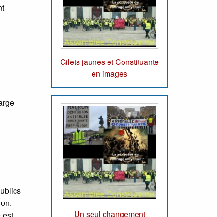
nt
Gilets jaunes et Constituante
en images
large
publics
ion.
Un seul changement
 est