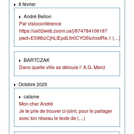
8 février
André Bellon
Par visioconférence
https://us02web.zoom.us/j/87478410618?
pwd=E5WbzCjhLIEpdLfir0CYO5IuhxsfRe.1 (…)
BARTCZAK
Dans quelle ville se déroule l’ A.G. Merci
Octobre 2025
calame
Mon cher André
Je te prie de trouver ci-joint, pour le partager
avec ton réseau le texte de (…)