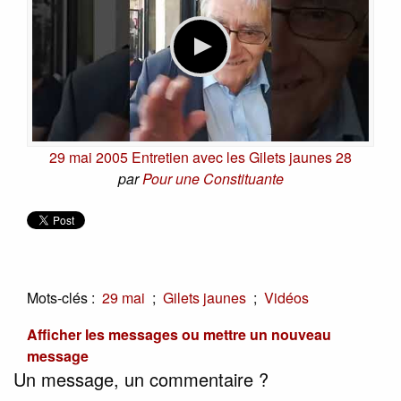
29 mai 2005 Entretien avec les Gilets jaunes 28
par
Pour une Constituante
Mots-clés :
;
;
29 mai
Gilets jaunes
Vidéos
Afficher les messages ou mettre un nouveau
message
Un message, un commentaire ?