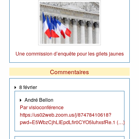
Une commission d’enquête pour les gilets jaunes
Commentaires
8 février
André Bellon
Par visioconférence
https://us02web.zoom.us/j/87478410618?
pwd=E5WbzCjhLIEpdLfir0CYO5IuhxsfRe.1 (…)