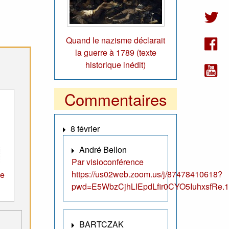
Quand le nazisme déclarait
la guerre à 1789 (texte
historique inédit)
Commentaires
8 février
André Bellon
Par visioconférence
https://us02web.zoom.us/j/87478410618?
de
pwd=E5WbzCjhLIEpdLfir0CYO5IuhxsfRe.1
BARTCZAK