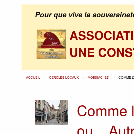
Pour que vive la souverainet
ASSOCIAT
UNE CONS
ACCUEIL
CERCLES LOCAUX
MOISSAC (82)
COMME L’
Comme l’
ou... Aut