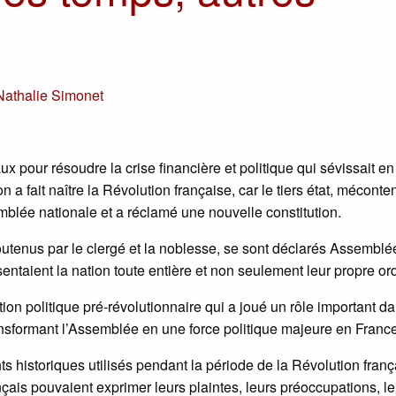
?
Nathalie Simonet
x pour résoudre la crise financière et politique qui sévissait en
a fait naître la Révolution française, car le tiers état, méconte
emblée nationale et a réclamé une nouvelle constitution.
soutenus par le clergé et la noblesse, se sont déclarés Assemblé
ésentaient la nation toute entière et non seulement leur propre or
ion politique pré-révolutionnaire qui a joué un rôle important da
nsformant l’Assemblée en une force politique majeure en France
 historiques utilisés pendant la période de la Révolution frança
nçais pouvaient exprimer leurs plaintes, leurs préoccupations, l