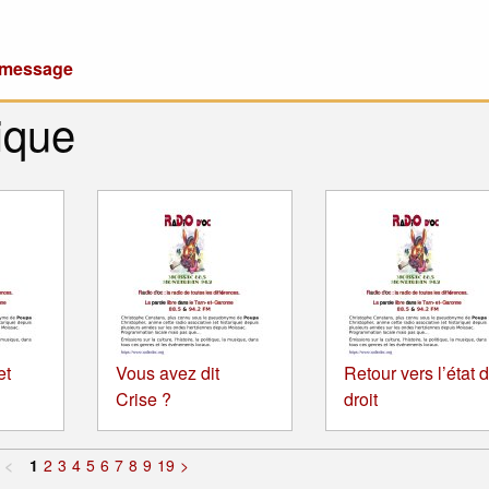
u message
ique
et
Vous avez dit
Retour vers l’état 
Crise ?
droit
<
1
2
3
4
5
6
7
8
9
19
>