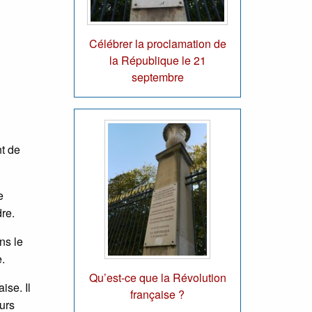
Célébrer la proclamation de
la République le 21
septembre
nt de
e
dre.
ns le
.
Qu’est-ce que la Révolution
ise. Il
française ?
eurs