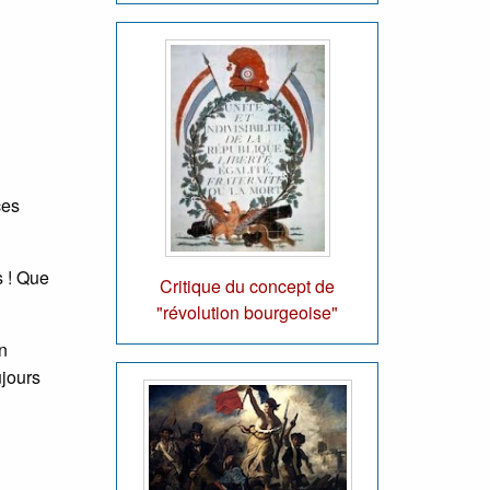
ces
s ! Que
Critique du concept de
"révolution bourgeoise"
on
ujours