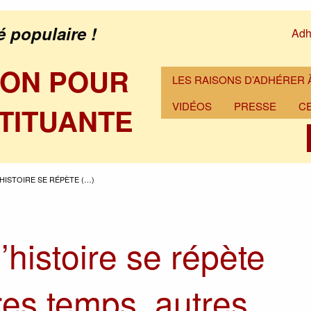
é populaire !
Adh
ION POUR
LES RAISONS D’ADHÉRER À
VIDÉOS
PRESSE
C
TITUANTE
HISTOIRE SE RÉPÈTE (…)
histoire se répète
res temps, autres