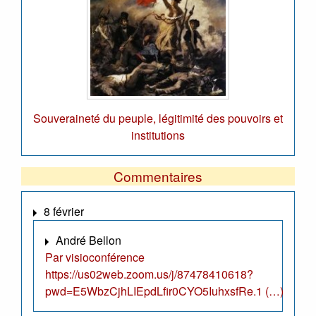
Souveraineté du peuple, légitimité des pouvoirs et
institutions
Commentaires
8 février
André Bellon
Par visioconférence
https://us02web.zoom.us/j/87478410618?
pwd=E5WbzCjhLIEpdLfir0CYO5IuhxsfRe.1 (…)