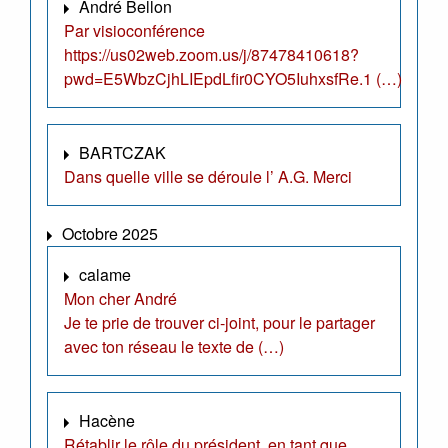
André Bellon
Par visioconférence
https://us02web.zoom.us/j/87478410618?
pwd=E5WbzCjhLIEpdLfir0CYO5IuhxsfRe.1 (…)
BARTCZAK
Dans quelle ville se déroule l’ A.G. Merci
Octobre 2025
calame
Mon cher André
Je te prie de trouver ci-joint, pour le partager
avec ton réseau le texte de (…)
Hacène
Rétablir le rôle du président, en tant que