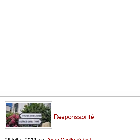
Responsabilité
28 juillet 2023
,
par
Anne-Cécile Robert