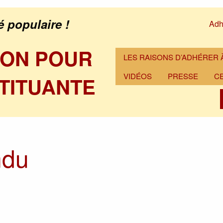
é populaire !
Adh
ION POUR
LES RAISONS D’ADHÉRER À
VIDÉOS
PRESSE
C
TITUANTE
ndu