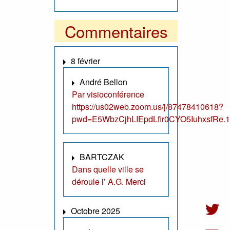
Commentaires
8 février
André Bellon
Par visioconférence
https://us02web.zoom.us/j/87478410618?
pwd=E5WbzCjhLIEpdLfir0CYO5IuhxsfRe.1
BARTCZAK
Dans quelle ville se
déroule l’ A.G. Merci
Octobre 2025