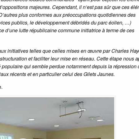
d’oppositions majeures. Cependant, il n’est pas sûr que ces él
. D’autres plus conformes aux préoccupations quotidiennes des
rvices publics, le développement débridés du parc éolien, …)
e d’une lutte républicaine commune initiatrice à terme de ces
 aux initiatives telles que celles mises en œuvre par Charles Ha
ucturation et faciliter leur mise en réseau. Cette étape nous a
é populaire qui semble perdue notamment depuis la répression 
ux récents et en particulier celui des Gilets Jaunes.
e.