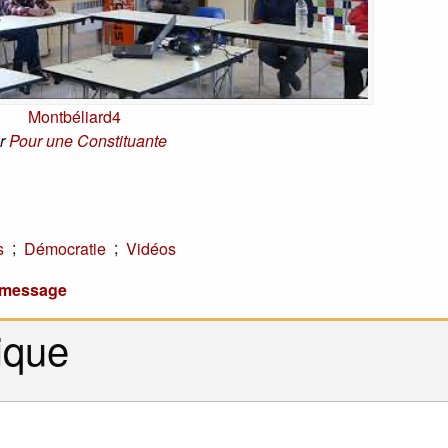
Montbéliard4
r
Pour une Constituante
;
;
s
Démocratie
Vidéos
u message
ique