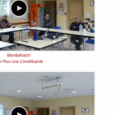
Montbéliard1
r
Pour une Constituante