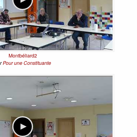
Montbéliard2
r
Pour une Constituante