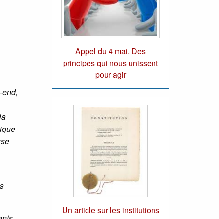
Appel du 4 mai. Des
principes qui nous unissent
pour agir
k-end,
la
tique
use
es
Un article sur les institutions
ents