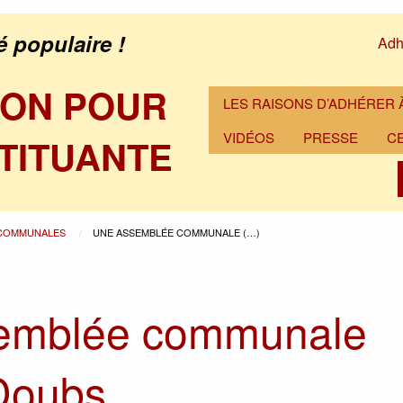
é populaire !
Adh
ION POUR
LES RAISONS D’ADHÉRER À
VIDÉOS
PRESSE
C
TITUANTE
 COMMUNALES
UNE ASSEMBLÉE COMMUNALE (…)
emblée communale
Doubs