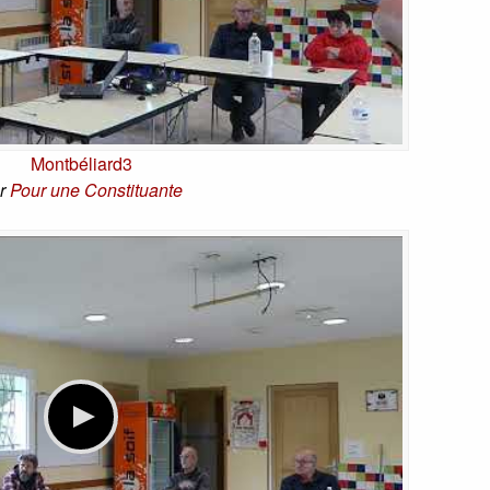
Montbéliard3
r
Pour une Constituante