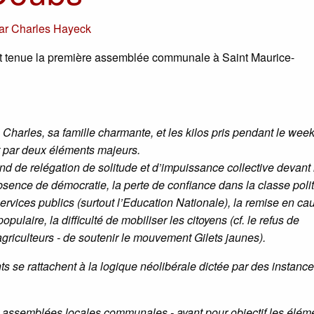
ar
Charles Hayeck
st tenue la première assemblée communale à Saint Maurice-
 Charles, sa famille charmante, et les kilos pris pendant le wee
it par deux éléments majeurs.
nd de relégation de solitude et d’impuissance collective devant 
’absence de démocratie, la perte de confiance dans la classe poli
services publics (surtout l’Education Nationale), la remise en ca
pulaire, la difficulté de mobiliser les citoyens (cf. le refus de
agriculteurs - de soutenir le mouvement Gilets jaunes).
s se rattachent à la logique néolibérale dictée par des instanc
s assemblées locales communales - ayant pour objectif les élém