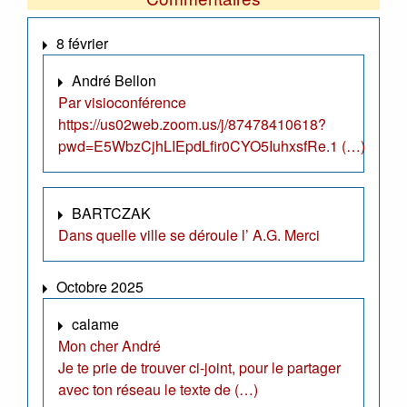
8 février
André Bellon
Par visioconférence
https://us02web.zoom.us/j/87478410618?
pwd=E5WbzCjhLIEpdLfir0CYO5IuhxsfRe.1 (…)
BARTCZAK
Dans quelle ville se déroule l’ A.G. Merci
Octobre 2025
calame
Mon cher André
Je te prie de trouver ci-joint, pour le partager
avec ton réseau le texte de (…)