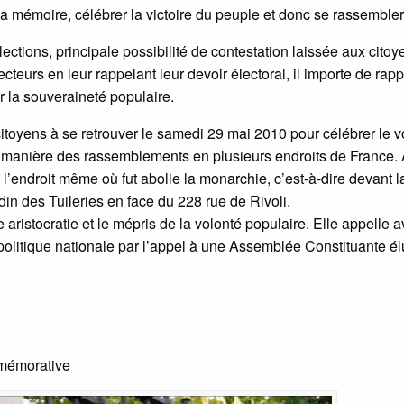
r la mémoire, célébrer la victoire du peuple et donc se rassembler
tions, principale possibilité de contestation laissée aux citoy
ecteurs en leur rappelant leur devoir électoral, il importe de rap
r la souveraineté populaire.
itoyens à se retrouver le samedi 29 mai 2010 pour célébrer le vo
ur manière des rassemblements en plusieurs endroits de France.
 l’endroit même où fut abolie la monarchie, c’est-à-dire devant l
din des Tuileries en face du 228 rue de Rivoli.
aristocratie et le mépris de la volonté populaire. Elle appelle 
e politique nationale par l’appel à une Assemblée Constituante é
mmémorative