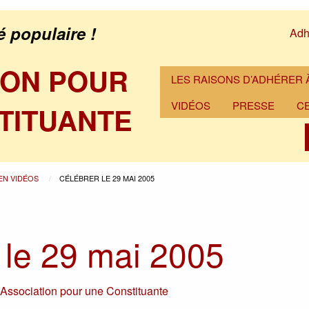
é populaire !
Adh
ION POUR
LES RAISONS D’ADHÉRER À
VIDÉOS
PRESSE
C
TITUANTE
 EN VIDÉOS
CÉLÉBRER LE 29 MAI 2005
 le 29 mai 2005
r
Association pour une Constituante