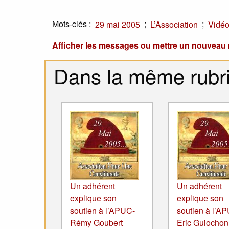
Mots-clés :
;
;
29 mai 2005
L’Association
Vidé
Afficher les messages ou mettre un nouvea
Dans la même rubr
Un adhérent
Un adhérent
explique son
explique son
soutien à l’APUC-
soutien à l’A
Rémy Goubert
Eric Guiochon