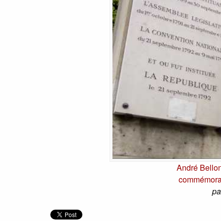
André Bellon
commémorant
pa