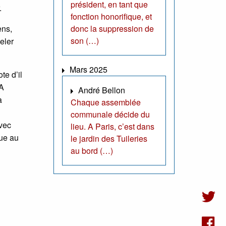
président, en tant que
.
fonction honorifique, et
ens,
donc la suppression de
son (…)
peler
Mars 2025
te d’il
 A
André Bellon
a
Chaque assemblée
communale décide du
avec
lieu. A Paris, c’est dans
lue au
le jardin des Tuileries
au bord (…)