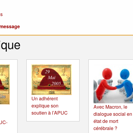
os
u message
ique
Un adhérent
explique son
Avec Macron, le
soutien à l’APUC
dialogue social en
état de mort
PUC-
cérébrale ?