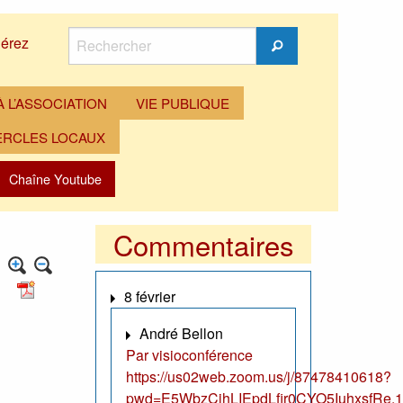
Rechercher
érez
Rechercher
 L’ASSOCIATION
VIE PUBLIQUE
ERCLES LOCAUX
Chaîne Youtube
Commentaires
8 février
André Bellon
Par visioconférence
https://us02web.zoom.us/j/87478410618?
pwd=E5WbzCjhLIEpdLfir0CYO5IuhxsfRe.1