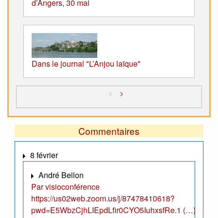
d’Angers, 30 mai
Dans le journal "L’Anjou laïque"
<
>
Commentaires
8 février
André Bellon
Par visioconférence
https://us02web.zoom.us/j/87478410618?
pwd=E5WbzCjhLIEpdLfir0CYO5IuhxsfRe.1 (…)