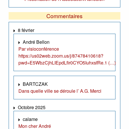
Commentaires
8 février
André Bellon
Par visioconférence
https://us02web.zoom.us/j/87478410618?
pwd=E5WbzCjhLIEpdLfir0CYO5IuhxsfRe.1 (…)
BARTCZAK
Dans quelle ville se déroule l’ A.G. Merci
Octobre 2025
calame
Mon cher André