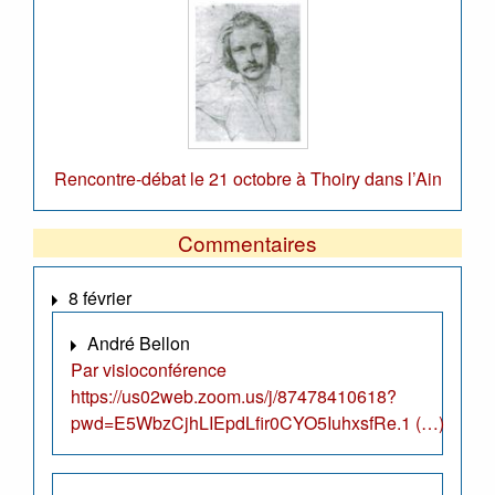
Rencontre-débat le 21 octobre à Thoiry dans l’Ain
Commentaires
8 février
André Bellon
Par visioconférence
https://us02web.zoom.us/j/87478410618?
pwd=E5WbzCjhLIEpdLfir0CYO5IuhxsfRe.1 (…)