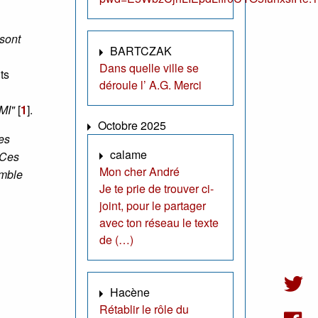
sont
BARTCZAK
Dans quelle ville se
ts
déroule l’ A.G. Merci
FMI"
[
1
]
.
Octobre 2025
les
calame
 Ces
Mon cher André
emble
Je te prie de trouver ci-
joint, pour le partager
avec ton réseau le texte
de (…)
Hacène
Rétablir le rôle du