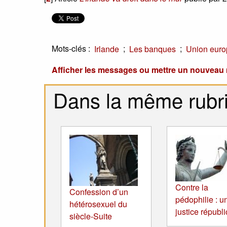
Mots-clés :
;
;
Irlande
Les banques
Union eur
Afficher les messages ou mettre un nouvea
Dans la même rubr
Contre la
Confession d’un
pédophilie : u
hétérosexuel du
justice républ
siècle-Suite