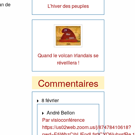
an de
L’hiver des peuples
Quand le volcan irlandais se
réveillera !
Commentaires
8 février
André Bellon
Par visioconférence
https://us02web.zoom.us/j/87478410618?
pwd=E5WbzCjhLIEpdLfir0CYO5IuhxsfRe.1