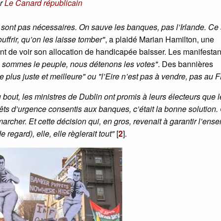
r
Le Canard républicain
sont pas nécessaires. On sauve les banques, pas l’Irlande. Ce 
ffrir, qu’on les laisse tomber"
, a plaidé Marian Hamilton, une
int de voir son allocation de handicapée baisser. Les manifestan
 sommes le peuple, nous détenons les votes"
. Des bannières
ie plus juste et meilleure" ou "l’Eire n’est pas à vendre, pas au 
 bout, les ministres de Dublin ont promis à leurs électeurs que 
rêts d’urgence consentis aux banques, c’était la bonne solution.
archer. Et cette décision qui, en gros, revenait à garantir l’ens
egard), elle, elle règlerait tout"
[
2
]
.