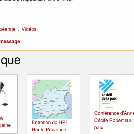
;
opéenne
Vidéos
u message
ique
Conférence d’Ann
ne
Cécile Robert sur 
Entretien de HPI
icaine
paix
Haute Provence