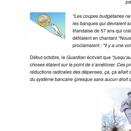
pa
"Les coupes budgétaires ne 
les banques qui devraient sou
Irlandaise de 57 ans qui cra
défilaient en chantant
"Nous
proclamaient :
"Il y a une vo
Début octobre, le
Guardian
écrivait que
"jusqu’au
choses étaient sur le point de s’améliorer. Ces p
réductions radicales des dépenses, ça, ça allait m
du système bancaire (presque sans aucun droit de r