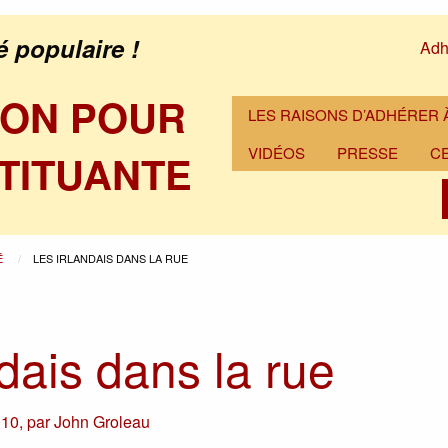
é populaire !
Adh
ION POUR
LES RAISONS D’ADHÉRER À
VIDÉOS
PRESSE
C
TITUANTE
É
LES IRLANDAIS DANS LA RUE
dais dans la rue
010
,
par
John Groleau