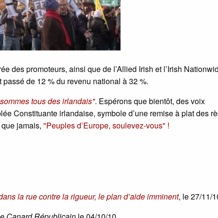
ée des promoteurs, ainsi que de l’Allied Irish et l’Irish Nationwi
 est passé de 12 % du revenu national à 32 %.
sommes tous des irlandais"
. Espérons que bientôt, des voix
lée Constituante irlandaise, symbole d’une remise à plat des r
s que jamais,
"Peuples d’Europe, soulevez-vous" !
dans la rue contre la rigueur, le plan d’aide imminent
, le 27/11/1
e Canard Républicain
le 04/10/10.