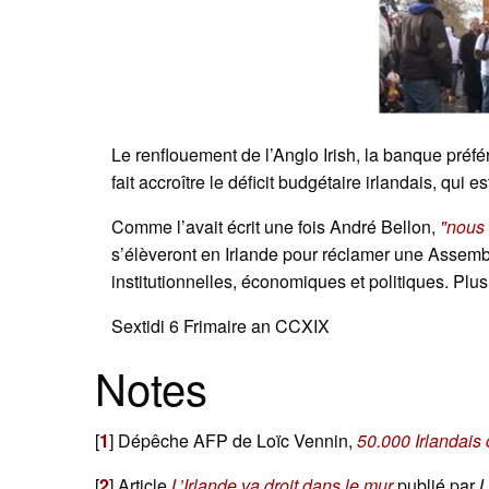
Le renflouement de l’Anglo Irish, la banque préfér
fait accroître le déficit budgétaire irlandais, qui
Comme l’avait écrit une fois André Bellon,
"nous 
s’élèveront en Irlande pour réclamer une Assemb
institutionnelles, économiques et politiques. Plu
Sextidi 6 Frimaire an CCXIX
Notes
[
1
]
Dépêche AFP de Loïc Vennin,
50.000 Irlandais 
[
2
]
Article
L’Irlande va droit dans le mur
publié par
L