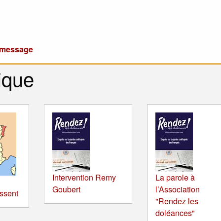
u message
ique
Intervention Remy
La parole à
Goubert
l’Association
ssent
"Rendez les
doléances"