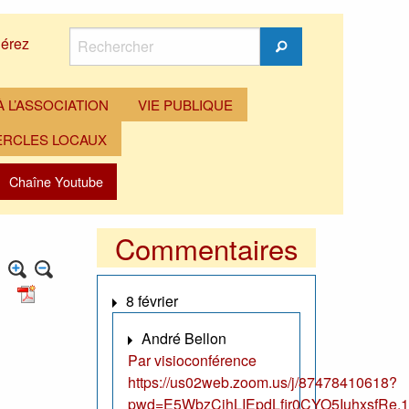
Rechercher
érez
Rechercher
 L’ASSOCIATION
VIE PUBLIQUE
ERCLES LOCAUX
Chaîne Youtube
Commentaires
8 février
André Bellon
Par visioconférence
https://us02web.zoom.us/j/87478410618?
pwd=E5WbzCjhLIEpdLfir0CYO5IuhxsfRe.1