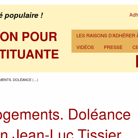
é populaire !
Adh
ION POUR
LES RAISONS D’ADHÉRER À
VIDÉOS
PRESSE
C
TITUANTE
MENTS. DOLÉANCE (…)
ogements. Doléance
en Jean-Luc Tissier