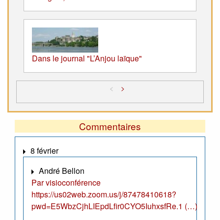
Dans le journal "L’Anjou laïque"
<
>
Commentaires
8 février
André Bellon
Par visioconférence
https://us02web.zoom.us/j/87478410618?
pwd=E5WbzCjhLIEpdLfir0CYO5IuhxsfRe.1 (…)