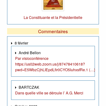
La Constituante et la Présidentielle
Commentaires
8 février
André Bellon
Par visioconférence
https://us02web.zoom.us/j/87478410618?
pwd=E5WbzCjhLIEpdLfir0CYO5IuhxsfRe.1 (…)
BARTCZAK
Dans quelle ville se déroule l’ A.G. Merci