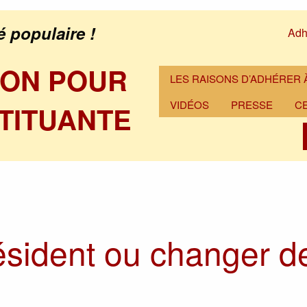
é populaire !
Adh
ION POUR
LES RAISONS D’ADHÉRER À
VIDÉOS
PRESSE
C
TITUANTE
)
sident ou changer d