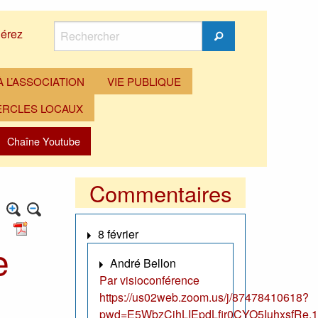
Rechercher
érez
Rechercher
 L’ASSOCIATION
VIE PUBLIQUE
ERCLES LOCAUX
Chaîne Youtube
Commentaires
8 février
e
André Bellon
Par visioconférence
https://us02web.zoom.us/j/87478410618?
pwd=E5WbzCjhLIEpdLfir0CYO5IuhxsfRe.1