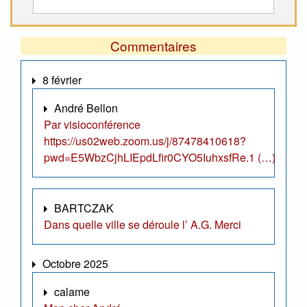
Commentaires
8 février
André Bellon
Par visioconférence
https://us02web.zoom.us/j/87478410618?
pwd=E5WbzCjhLIEpdLfir0CYO5IuhxsfRe.1 (…)
BARTCZAK
Dans quelle ville se déroule l’ A.G. Merci
Octobre 2025
calame