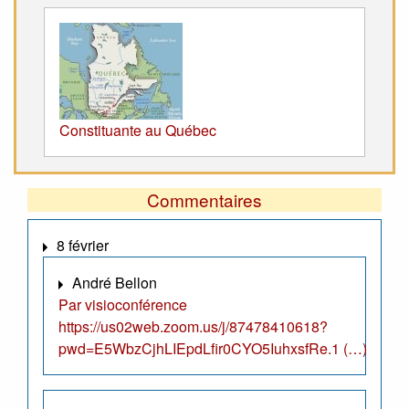
Constituante au Québec
Commentaires
8 février
André Bellon
Par visioconférence
https://us02web.zoom.us/j/87478410618?
pwd=E5WbzCjhLIEpdLfir0CYO5IuhxsfRe.1 (…)