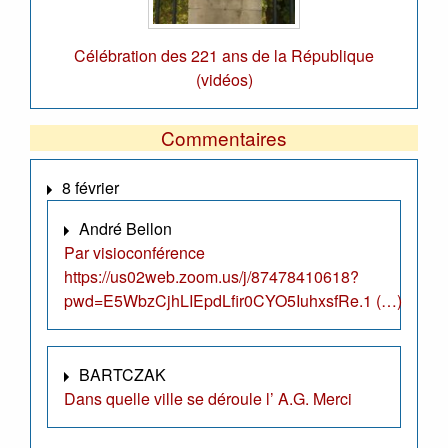
Célébration des 221 ans de la République
(vidéos)
Commentaires
8 février
André Bellon
Par visioconférence
https://us02web.zoom.us/j/87478410618?
pwd=E5WbzCjhLIEpdLfir0CYO5IuhxsfRe.1 (…)
BARTCZAK
Dans quelle ville se déroule l’ A.G. Merci