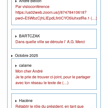
André Bellon
Par visioconférence
https://us02web.zoom.us/j/87478410618?
pwd=E5WbzCjhLIEpdLfir0CYO5IuhxsfRe.1 (…)
BARTCZAK
Dans quelle ville se déroule l’ A.G. Merci
Octobre 2025
calame
Mon cher André
Je te prie de trouver ci-joint, pour le partager
avec ton réseau le texte de (…)
Hacène
Rétablir le rôle du président, en tant que