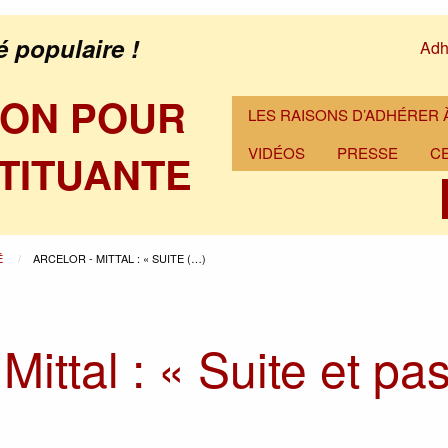
é populaire !
Adh
ION POUR
LES RAISONS D’ADHÉRER À
VIDÉOS
PRESSE
C
TITUANTE
É
ARCELOR - MITTAL : « SUITE (…)
 Mittal : « Suite et pa