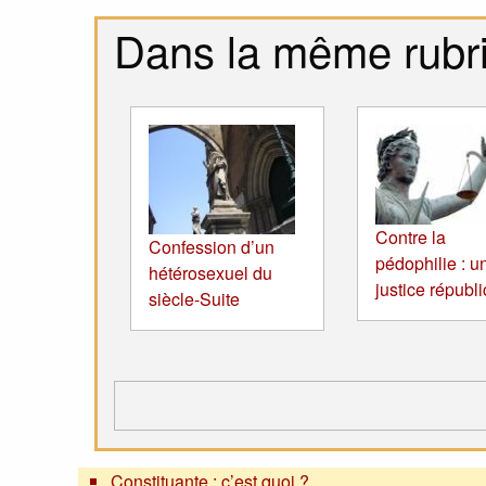
Dans la même rubr
Contre la
Confession d’un
pédophilie : u
hétérosexuel du
justice républ
siècle-Suite
Constituante : c’est quoi ?