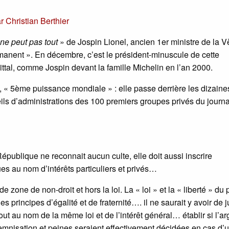
ar
Christian Berthier
 ne peut pas tout
» de Jospin Lionel, ancien 1er ministre de la 
manent ». En décembre, c’est le président-minuscule de cette
Mittal, comme Jospin devant la famille Michelin en l’an 2000.
 « 5ème puissance mondiale » : elle passe derrière les dizaine
eils d’administrations des 100 premiers groupes privés du journa
 République ne reconnait aucun culte, elle doit aussi inscrire
ques au nom d’intérêts particuliers et privés…
de zone de non-droit et hors la loi. La « loi » et la « liberté » du 
es principes d’égalité et de fraternité…. il ne saurait y avoir de j
out au nom de la même loi et de l’intérêt général… établir si l’ar
indemnisation et peines seraient effectivement décidées en cas d