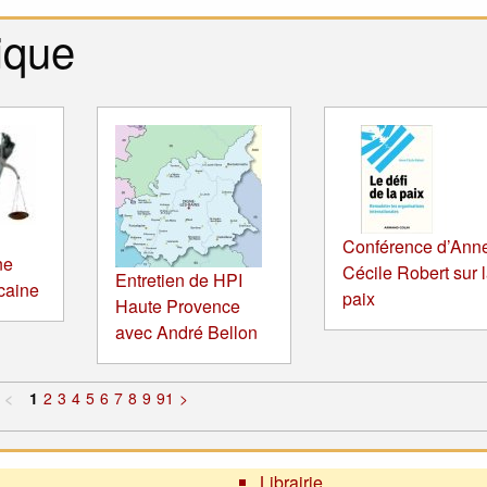
ique
Conférence d’Ann
ne
Cécile Robert sur 
Entretien de HPI
icaine
paix
Haute Provence
avec André Bellon
<
1
2
3
4
5
6
7
8
9
91
>
Librairie