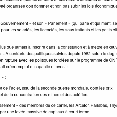
tivité organisée doit dominer et non pas subir les lois économiqu
 « Gouvernement » et son « Parlement » (qui parle et qui ment, se
pour les salariés, les licenciés, les sous traitants et les petits cl
 plus que jamais à inscrire dans la constitution et à mettre en œu
ue…A contrario des politiques suivies depuis 1982 selon le dog
», en rupture avec les politiques fondées sur le programme de CN
ait créer emploi et capacité d’investir.
 » :
 de l’acier, issu de la seconde guerre mondiale, dont les prix
t de la concentration des mines et des aciéries.
sement » des membres de ce cartel, les Arcelor, Parisbas, Thy
 par une levée massive de capitaux à court terme