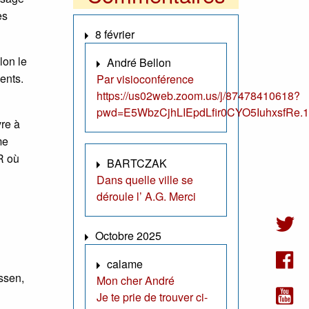
es
8 février
lon le
André Bellon
ients.
Par visioconférence
https://us02web.zoom.us/j/87478410618?
pwd=E5WbzCjhLIEpdLfir0CYO5IuhxsfRe.1
vre à
me
R où
BARTCZAK
Dans quelle ville se
déroule l’ A.G. Merci
Octobre 2025
calame
ssen,
Mon cher André
Je te prie de trouver ci-