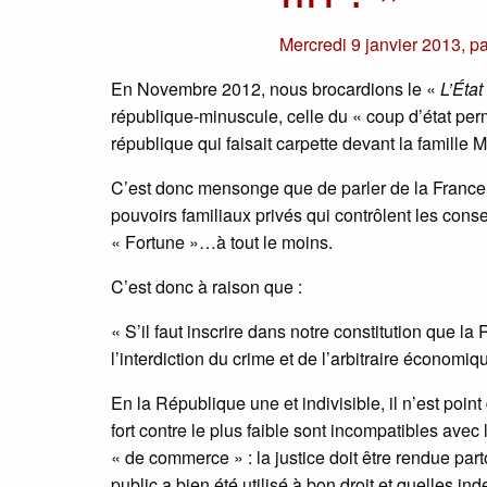
Mercredi 9 janvier 2013
,
p
En Novembre 2012, nous brocardions le «
L’État
république-minuscule, celle du « coup d’état per
république qui faisait carpette devant la famille 
C’est donc mensonge que de parler de la France,
pouvoirs familiaux privés qui contrôlent les cons
« Fortune »…à tout le moins.
C’est donc à raison que :
« S’il faut inscrire dans notre constitution que la
l’interdiction du crime et de l’arbitraire économi
En la République une et indivisible, il n’est point 
fort contre le plus faible sont incompatibles avec l
« de commerce » : la justice doit être rendue part
public a bien été utilisé à bon droit et quelles 