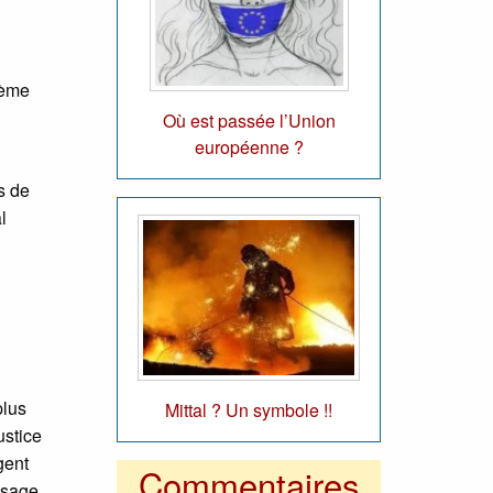
Vème
Où est passée l’Union
européenne ?
s de
l
plus
Mittal ? Un symbole !!
ustice
gent
Commentaires
’usage