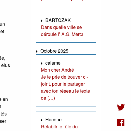
BARTCZAK
 un
Dans quelle ville se
et
déroule l’ A.G. Merci
Octobre 2025
ée,
calame
 élus
Mon cher André
Je te prie de trouver ci-
n
joint, pour le partager
avec ton réseau le texte
de (…)
e en
t
ités
Hacène
ser
Rétablir le rôle du