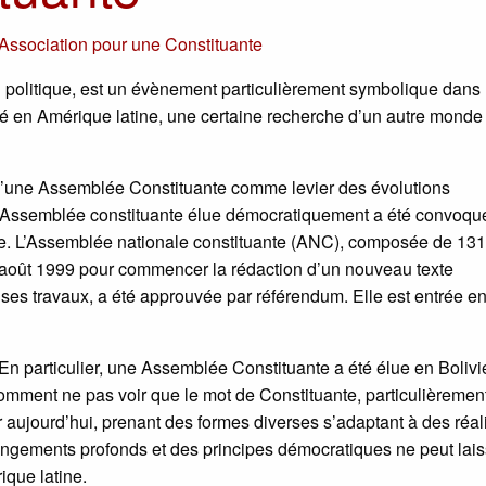
Association pour une Constituante
 politique, est un évènement particulièrement symbolique dans
rné en Amérique latine, une certaine recherche d’un autre monde 
e d’une Assemblée Constituante comme levier des évolutions
ne Assemblée constituante élue démocratiquement a été convoqu
e. L’Assemblée nationale constituante (ANC), composée de 131
n août 1999 pour commencer la rédaction d’un nouveau texte
e ses travaux, a été approuvée par référendum. Elle est entrée e
 En particulier, une Assemblée Constituante a été élue en Bolivi
comment ne pas voir que le mot de Constituante, particulièremen
r aujourd’hui, prenant des formes diverses s’adaptant à des réal
hangements profonds et des principes démocratiques ne peut lais
ique latine.