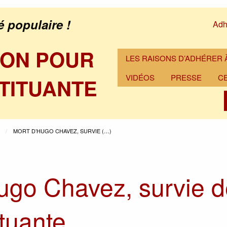
é populaire !
Adh
ION POUR
LES RAISONS D’ADHÉRER À
VIDÉOS
PRESSE
C
TITUANTE
MORT D’HUGO CHAVEZ, SURVIE (…)
ugo Chavez, survie 
ituante