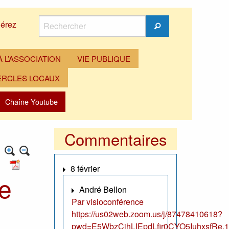
Rechercher
érez
Rechercher
 L’ASSOCIATION
VIE PUBLIQUE
ERCLES LOCAUX
Chaîne Youtube
Commentaires
8 février
de
André Bellon
Par visioconférence
https://us02web.zoom.us/j/87478410618?
pwd=E5WbzCjhLIEpdLfir0CYO5IuhxsfRe.1