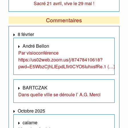
Sacré 21 avril, vive le 29 mai !
Commentaires
8 février
André Bellon
Par visioconférence
https://us02web.zoom.us/j/87478410618?
pwd=E5WbzCjhLIEpdLfir0CYO5IuhxsfRe.1 (…)
BARTCZAK
Dans quelle ville se déroule l’ A.G. Merci
Octobre 2025
calame