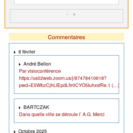
<
>
Commentaires
8 février
André Bellon
Par visioconférence
https://us02web.zoom.us/j/87478410618?
pwd=E5WbzCjhLIEpdLfir0CYO5IuhxsfRe.1 (…)
BARTCZAK
Dans quelle ville se déroule l’ A.G. Merci
Octobre 2025