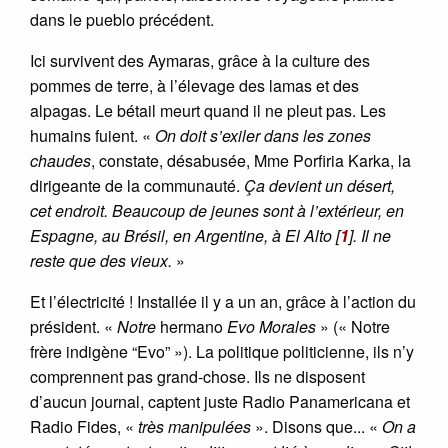
dans le pueblo précédent.
Ici survivent des Aymaras, grâce à la culture des
pommes de terre, à l’élevage des lamas et des
alpagas. Le bétail meurt quand il ne pleut pas. Les
humains fuient. «
On doit s’exiler dans les zones
chaudes
, constate, désabusée, Mme Porfiria Karka, la
dirigeante de la communauté.
Ça devient un désert,
cet endroit. Beaucoup de jeunes sont à l’extérieur, en
Espagne, au Brésil, en Argentine, à El Alto
[
1
]
. Il ne
reste que des vieux.
»
Et l’électricité ! Installée il y a un an, grâce à l’action du
président. «
Notre
hermano
Evo Morales
» (« Notre
frère indigène “Evo” »). La politique politicienne, ils n’y
comprennent pas grand-chose. Ils ne disposent
d’aucun journal, captent juste Radio Panamericana et
Radio Fides, «
très manipulées
». Disons que... «
On a