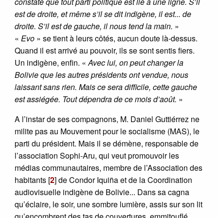
constaté que tout parti politique est lié à une ligne. S’il
est de droite, et même s’il se dit indigène, il est... de
droite. S’il est de gauche, il nous tend la main.
»
«
Evo
» se tient à leurs côtés, aucun doute là-dessus.
Quand il est arrivé au pouvoir, ils se sont sentis fiers.
Un indigène, enfin. «
Avec lui, on peut changer la
Bolivie que les autres présidents ont vendue, nous
laissant sans rien. Mais ce sera difficile, cette gauche
est assiégée. Tout dépendra de ce mois d’août.
»
A l’instar de ses compagnons, M. Daniel Guttiérrez ne
milite pas au Mouvement pour le socialisme (MAS), le
parti du président. Mais il se démène, responsable de
l’association Sophi-Aru, qui veut promouvoir les
médias communautaires, membre de l’Association des
habitants
[
2
]
de Condor Iquiña et de la Coordination
audiovisuelle indigène de Bolivie... Dans sa cagna
qu’éclaire, le soir, une sombre lumière, assis sur son lit
qu’encombrent des tas de couvertures, emmitouflé,