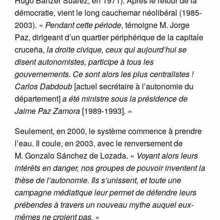
Hugo Banzer Suárez, en 1971). Après le retour de la
démocratie, vient le long cauchemar néolibéral (1985-
2003). «
Pendant cette période
, témoigne M. Jorge
Paz, dirigeant d’un quartier périphérique de la capitale
cruceña,
la droite civique, ceux qui aujourd’hui se
disent autonomistes, participe à tous les
gouvernements. Ce sont alors les plus centralistes !
Carlos Dabdoub
[actuel secrétaire à l’autonomie du
département]
a été ministre sous la présidence de
Jaime Paz Zamora
[1989-1993]. »
Seulement, en 2000, le système commence à prendre
l’eau. Il coule, en 2003, avec le renversement de
M. Gonzalo Sánchez de Lozada. «
Voyant alors leurs
intérêts en danger, nos groupes de pouvoir inventent la
thèse de l’autonomie. Ils s’unissent, et toute une
campagne médiatique leur permet de défendre leurs
prébendes à travers un nouveau mythe auquel eux-
mêmes ne croient pas.
»