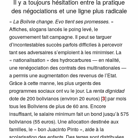
Il y a toujours hésitation entre la pratique
des négociations et une ligne plus radicale
«
La Bolivie change. Evo tient ses promesses.
»
Affiches, slogans lancés le poing levé, le
gouvernement fait campagne. Il peut se targuer
d’incontestables succès parfois difficiles à percevoir
tant ses adversaires s’emploient à les minimiser. La
« nationalisation » des hydrocarbures — en réalité,
une renégociation des contrats des multinationales —
a permis une augmentation des revenus de l’Etat.
Grâce à cette manne, les plus urgents des
programmes sociaux ont vu le jour. La
renta dignidad
dote de 200 bolivianos (environ 20 euros)
[
3
]
par mois
tous les Boliviens de plus de 60 ans. Encore
insuffisant, le salaire minimum fait un bond jusqu’à 575
bolivianos (55 euros). Une allocation destinée aux
familles, le « bon Juacinto Pinto », aide à la
scolarisation des enfants. Des terres sont distribuées