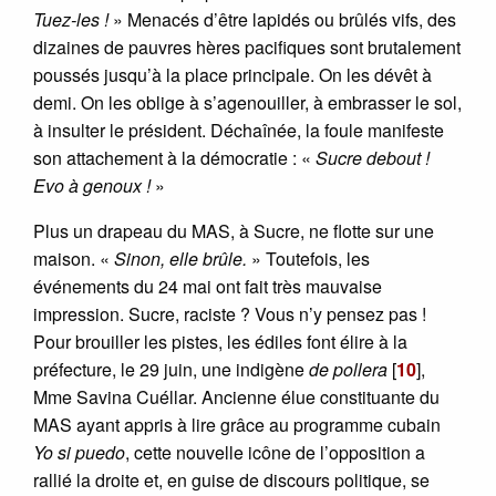
Tuez-les !
» Menacés d’être lapidés ou brûlés vifs, des
dizaines de pauvres hères pacifiques sont brutalement
poussés jusqu’à la place principale. On les dévêt à
demi. On les oblige à s’agenouiller, à embrasser le sol,
à insulter le président. Déchaînée, la foule manifeste
son attachement à la démocratie : «
Sucre debout !
Evo à genoux !
»
Plus un drapeau du MAS, à Sucre, ne flotte sur une
maison. «
Sinon, elle brûle.
» Toutefois, les
événements du 24 mai ont fait très mauvaise
impression. Sucre, raciste ? Vous n’y pensez pas !
Pour brouiller les pistes, les édiles font élire à la
préfecture, le 29 juin, une indigène
de pollera
[
10
]
,
Mme Savina Cuéllar. Ancienne élue constituante du
MAS ayant appris à lire grâce au programme cubain
Yo si puedo
, cette nouvelle icône de l’opposition a
rallié la droite et, en guise de discours politique, se