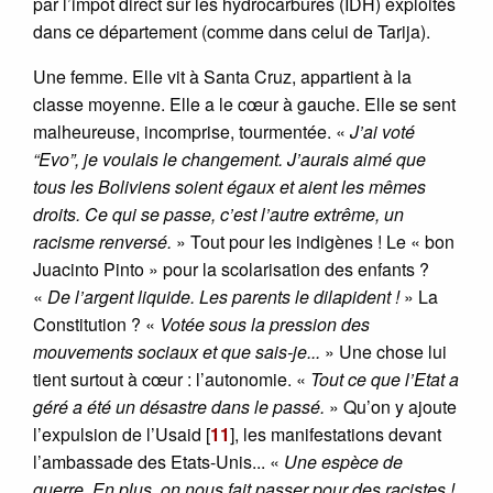
par l’impôt direct sur les hydrocarbures (IDH) exploités
dans ce département (comme dans celui de Tarija).
Une femme. Elle vit à Santa Cruz, appartient à la
classe moyenne. Elle a le cœur à gauche. Elle se sent
malheureuse, incomprise, tourmentée. «
J’ai voté
“Evo”, je voulais le changement. J’aurais aimé que
tous les Boliviens soient égaux et aient les mêmes
droits. Ce qui se passe, c’est l’autre extrême, un
racisme renversé.
» Tout pour les indigènes ! Le « bon
Juacinto Pinto » pour la scolarisation des enfants ?
«
De l’argent liquide. Les parents le dilapident !
» La
Constitution ? «
Votée sous la pression des
mouvements sociaux et que sais-je...
» Une chose lui
tient surtout à cœur : l’autonomie. «
Tout ce que l’Etat a
géré a été un désastre dans le passé.
» Qu’on y ajoute
l’expulsion de l’Usaid
[
11
]
, les manifestations devant
l’ambassade des Etats-Unis... «
Une espèce de
guerre. En plus, on nous fait passer pour des racistes !