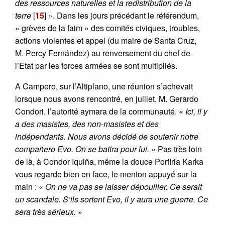
des ressources naturelles et la redistribution de la
terre
[
15
]
». Dans les jours précédant le référendum,
« grèves de la faim » des comités civiques, troubles,
actions violentes et appel (du maire de Santa Cruz,
M. Percy Fernández) au renversement du chef de
l’Etat par les forces armées se sont multipliés.
A Campero, sur l’Altiplano, une réunion s’achevait
lorsque nous avons rencontré, en juillet, M. Gerardo
Condori, l’autorité aymara de la communauté. «
Ici, il y
a des masistes, des non-masistes et des
indépendants. Nous avons décidé de soutenir notre
compañero Evo. On se battra pour lui.
» Pas très loin
de là, à Condor Iquiña, même la douce Porfiria Karka
vous regarde bien en face, le menton appuyé sur la
main : «
On ne va pas se laisser dépouiller. Ce serait
un scandale. S’ils sortent Evo, il y aura une guerre. Ce
sera très sérieux.
»