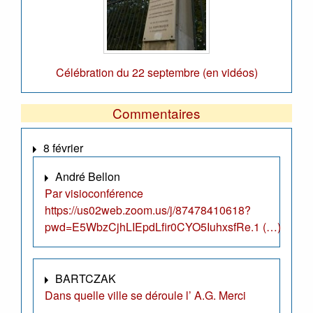
Célébration du 22 septembre (en vidéos)
Commentaires
8 février
André Bellon
Par visioconférence
https://us02web.zoom.us/j/87478410618?
pwd=E5WbzCjhLIEpdLfir0CYO5IuhxsfRe.1 (…)
BARTCZAK
Dans quelle ville se déroule l’ A.G. Merci