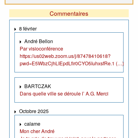
Commentaires
8 février
André Bellon
Par visioconférence
https://us02web.zoom.us/j/87478410618?
pwd=E5WbzCjhLIEpdLfir0CYO5IuhxsfRe.1 (…)
BARTCZAK
Dans quelle ville se déroule l’ A.G. Merci
Octobre 2025
calame
Mon cher André