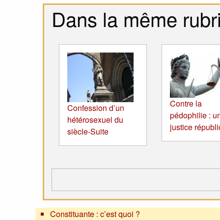
Dans la même rubr
Contre la
Confession d’un
pédophilie : u
hétérosexuel du
justice républ
siècle-Suite
Constituante : c’est quoi ?