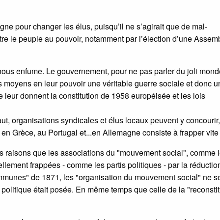
e pour changer les élus, puisqu’il ne s’agirait que de mal-
tre le peuple au pouvoir, notamment par l’élection d’une Assem
 nous enfume. Le gouvernement, pour ne pas parler du joli mon
 moyens en leur pouvoir une véritable guerre sociale et donc u
 leur donnent la constitution de 1958 européisée et les lois
 faut, organisations syndicales et élus locaux peuvent y concourir
 Grèce, au Portugal et...en Allemagne consiste à frapper vite e
es raisons que les associations du "mouvement social", comme 
llement frappées - comme les partis politiques - par la réductio
ommunes" de 1871, les "organisation du mouvement social" ne s
politique était posée. En même temps que celle de la "reconstit