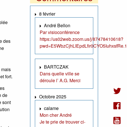
8 février
blée
André Bellon
Par visioconférence
https://us02web.zoom.us/j/87478410618?
de des
pwd=E5WbzCjhLIEpdLfir0CYO5IuhxsfRe.1
ne
BARTCZAK
, mais
Dans quelle ville se
t fort.
déroule l’ A.G. Merci
les
n de
Octobre 2025
e sont
calame
ution
Mon cher André
Je te prie de trouver ci-