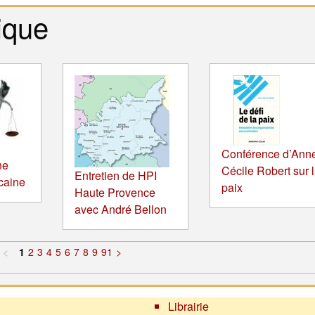
ique
Conférence d’Ann
ne
Cécile Robert sur 
Entretien de HPI
icaine
paix
Haute Provence
avec André Bellon
<
1
2
3
4
5
6
7
8
9
91
>
Librairie