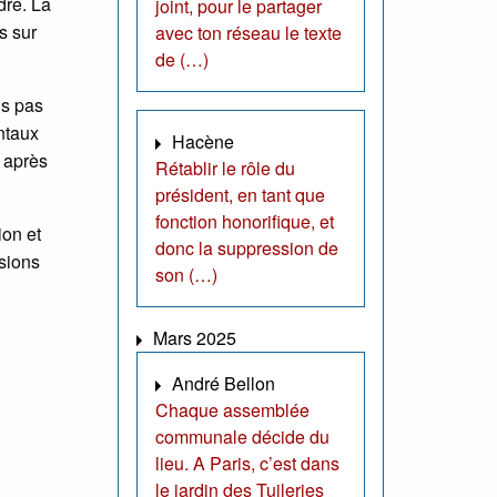
dre. La
joint, pour le partager
s sur
avec ton réseau le texte
de (…)
ns pas
ntaux
Hacène
t après
Rétablir le rôle du
président, en tant que
fonction honorifique, et
ion et
donc la suppression de
rsions
son (…)
Mars 2025
André Bellon
Chaque assemblée
communale décide du
lieu. A Paris, c’est dans
le jardin des Tuileries