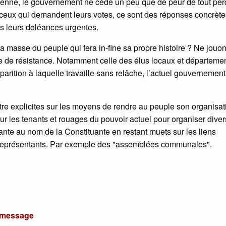
éenne, le gouvernement ne cède un peu que de peur de tout per
ceux qui demandent leurs votes, ce sont des réponses concrète
ns leurs doléances urgentes.
a masse du peuple qui fera in-fine sa propre histoire ? Ne jouo
gne de résistance. Notamment celle des élus locaux et départeme
parition à laquelle travaille sans relâche, l’actuel gouvernemen
être explicites sur les moyens de rendre au peuple son organisat
ur les tenants et rouages du pouvoir actuel pour organiser dive
ante au nom de la Constituante en restant muets sur les liens
 représentants. Par exemple des "assemblées communales".
u message