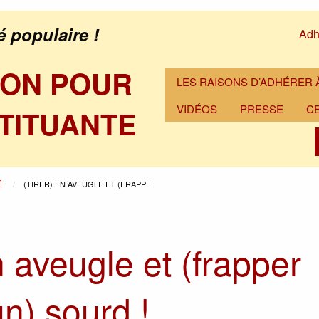
é populaire !
Adh
ION POUR
LES RAISONS D’ADHÉRER À
VIDÉOS
PRESSE
C
TITUANTE
É
(TIRER) EN AVEUGLE ET (FRAPPE
n aveugle et (frapper
) sourd !