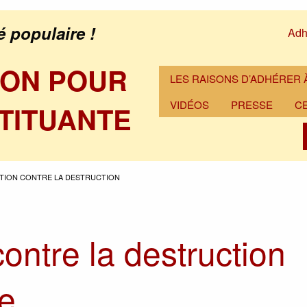
é populaire !
Adh
ION POUR
LES RAISONS D’ADHÉRER À
VIDÉOS
PRESSE
C
TITUANTE
ITION CONTRE LA DESTRUCTION
contre la destruction
le