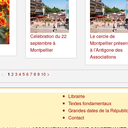
Célébration du 22
Le cercle de
septembre à
Montpellier présen
Montpellier
à l’Antigone des
Associations
<
1
2
3
4
5
6
7
8
9
10
>
Librairie
Textes fondamentaux
Grandes dates de la Républi
Contact