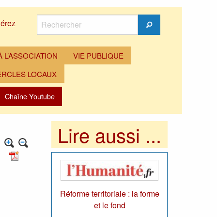
Rechercher
érez
Rechercher
 L’ASSOCIATION
VIE PUBLIQUE
ERCLES LOCAUX
Chaîne Youtube
Lire aussi ...
Réforme territoriale : la forme
et le fond