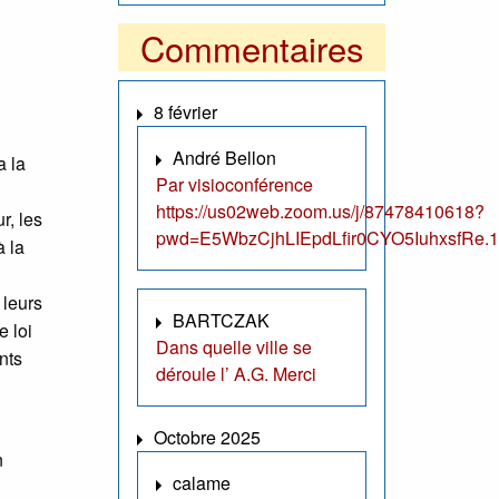
Commentaires
8 février
André Bellon
a la
Par visioconférence
https://us02web.zoom.us/j/87478410618?
r, les
pwd=E5WbzCjhLIEpdLfir0CYO5IuhxsfRe.1
à la
 leurs
BARTCZAK
e loi
Dans quelle ville se
nts
déroule l’ A.G. Merci
Octobre 2025
n
calame