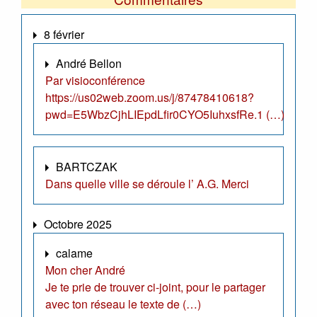
8 février
André Bellon
Par visioconférence
https://us02web.zoom.us/j/87478410618?
pwd=E5WbzCjhLIEpdLfir0CYO5IuhxsfRe.1 (…)
BARTCZAK
Dans quelle ville se déroule l’ A.G. Merci
Octobre 2025
calame
Mon cher André
Je te prie de trouver ci-joint, pour le partager
avec ton réseau le texte de (…)