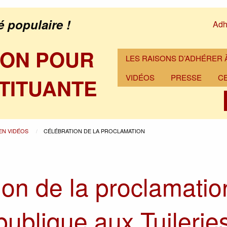
é populaire !
Adh
ION POUR
LES RAISONS D’ADHÉRER À
VIDÉOS
PRESSE
C
TITUANTE
 EN VIDÉOS
CÉLÉBRATION DE LA PROCLAMATION
ion de la proclamatio
publique aux Tuilerie