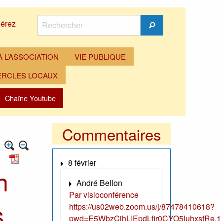
Rechercher
érez
Rechercher
 L’ASSOCIATION
VIE PUBLIQUE
ERCLES LOCAUX
Chaîne Youtube
Commentaires
8 février
n
André Bellon
Par visioconférence
s
https://us02web.zoom.us/j/87478410618?
pwd=E5WbzCjhLIEpdLfir0CYO5IuhxsfRe.1