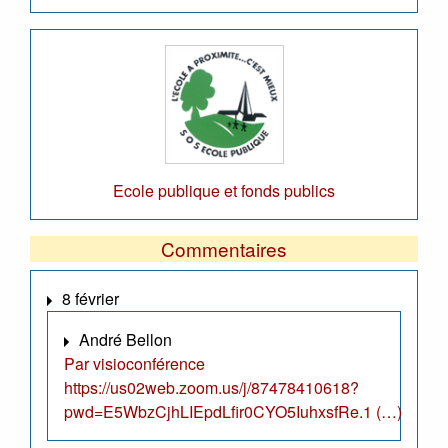
Ecole publique et fonds publics
Commentaires
8 février
André Bellon
Par visioconférence
https://us02web.zoom.us/j/87478410618?
pwd=E5WbzCjhLIEpdLfir0CYO5IuhxsfRe.1 (…)