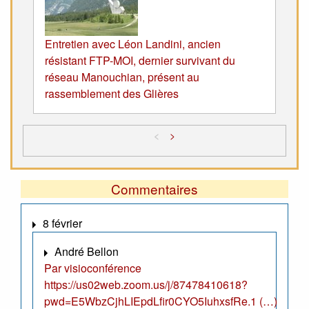
Entretien avec Léon Landini, ancien
résistant FTP-MOI, dernier survivant du
réseau Manouchian, présent au
rassemblement des Glières
<
>
Commentaires
8 février
André Bellon
Par visioconférence
https://us02web.zoom.us/j/87478410618?
pwd=E5WbzCjhLIEpdLfir0CYO5IuhxsfRe.1 (…)