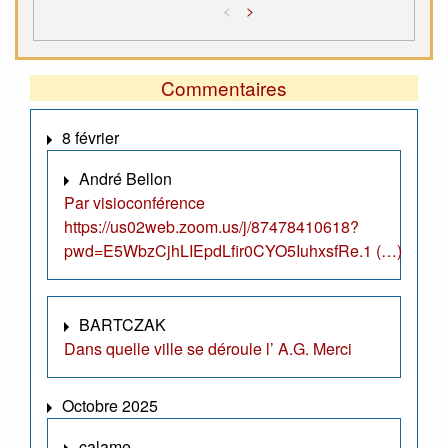
<
>
Commentaires
8 février
André Bellon
Par visioconférence
https://us02web.zoom.us/j/87478410618?
pwd=E5WbzCjhLIEpdLfir0CYO5IuhxsfRe.1 (…)
BARTCZAK
Dans quelle ville se déroule l’ A.G. Merci
Octobre 2025
calame