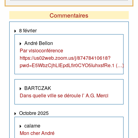
Commentaires
8 février
André Bellon
Par visioconférence
https://us02web.zoom.us/j/87478410618?
pwd=E5WbzCjhLIEpdLfir0CYO5IuhxsfRe.1 (…)
BARTCZAK
Dans quelle ville se déroule l’ A.G. Merci
Octobre 2025
calame
Mon cher André