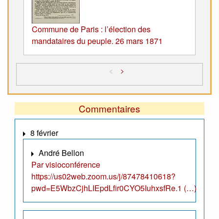
Commune de Paris : l’élection des
mandataires du peuple. 26 mars 1871
<
>
Commentaires
8 février
André Bellon
Par visioconférence
https://us02web.zoom.us/j/87478410618?
pwd=E5WbzCjhLIEpdLfir0CYO5IuhxsfRe.1 (…)