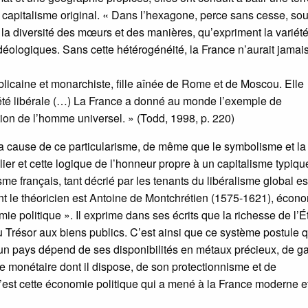
à un capitalisme original. « Dans l’hexagone, perce sans cesse, so
ve, la diversité des mœurs et des manières, qu’expriment la variét
idéologiques. Sans cette hétérogénéité, la France n’aurait jamai
ublicaine et monarchiste, fille aînée de Rome et de Moscou. Elle
ciété libérale (…) La France a donné au monde l’exemple de
tion de l’homme universel. » (Todd, 1998, p. 220)
a cause de ce particularisme, de même que le symbolisme et la
culier et cette logique de l’honneur propre à un capitalisme typiq
me français, tant décrié par les tenants du libéralisme global es
nt le théoricien est Antoine de Montchrétien (1575-1621), écono
ie politique ». Il exprime dans ses écrits que la richesse de l’Ét
du Trésor aux biens publics. C’est ainsi que ce système postule 
e d’un pays dépend de ses disponibilités en métaux précieux, de g
e monétaire dont il dispose, de son protectionnisme et de
C’est cette économie politique qui a mené à la France moderne e