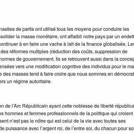
ties de partis ont utilisé tous les moyens pour conduire les
solider la masse monétaire, ont affaibli notre pays par un ende
ntinuer à en faire une vache à lait de la finance globalisée. Le
ur des réformes multiples (réduction des coûts, suppression de
 normes de gouvernement. Ils se retrouvent aussi dans la conce
ensées vers une modification cognitive des individus pour le m
e des masses tend à faire croire que nous sommes en démocrati
ers un régime autoritaire.
de l’Arc Républicain ayant cette noblesse de liberté républic
les hommes et femmes professionnels de la politique qui croient
nt n’est pas le nôtre qui est celui de la vie avec toutes ses
de puissance avec l’argent roi, de l’entre soi, du chacun pour so