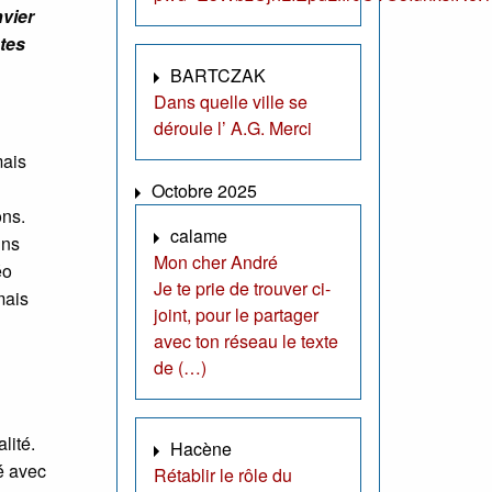
nvier
utes
BARTCZAK
Dans quelle ville se
déroule l’ A.G. Merci
mais
Octobre 2025
ons.
calame
ins
Mon cher André
éo
Je te prie de trouver ci-
mais
joint, pour le partager
avec ton réseau le texte
de (…)
lité.
Hacène
té avec
Rétablir le rôle du