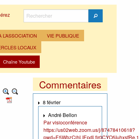
Rechercher
érez
Rechercher
 L’ASSOCIATION
VIE PUBLIQUE
ERCLES LOCAUX
Chaîne Youtube
Commentaires
8 février
André Bellon
Par visioconférence
https://us02web.zoom.us/j/87478410618?
pwd=E5WbzCjhLIEpdLfir0CYO5IuhxsfRe.1