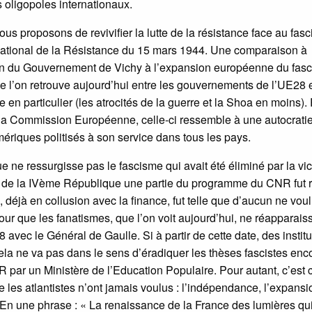
 oligopoles internationaux.
ous proposons de revivifier la lutte de la résistance face au fas
tional de la Résistance du 15 mars 1944. Une comparaison à
tion du Gouvernement de Vichy à l’expansion européenne du fas
ue l’on retrouve aujourd’hui entre les gouvernements de l’UE28 e
e en particulier (les atrocités de la guerre et la Shoa en moins). 
 à la Commission Européenne, celle-ci ressemble à une autocratie
riques politisés à son service dans tous les pays.
e ressurgisse pas le fascisme qui avait été éliminé par la vic
n de la IVème République une partie du programme du CNR fut r
 déjà en collusion avec la finance, fut telle que d’aucun ne vou
ur que les fanatismes, que l’on voit aujourd’hui, ne réapparais
vec le Général de Gaulle. Si à partir de cette date, des institu
ela ne va pas dans le sens d’éradiquer les thèses fascistes enc
 par un Ministère de l’Education Populaire. Pour autant, c’est c
e les atlantistes n’ont jamais voulus : l’indépendance, l’expansi
. En une phrase : « La renaissance de la France des lumières qui