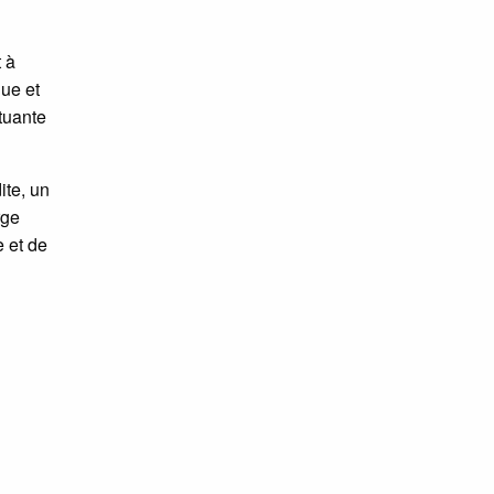
t à
que et
tuante
ite, un
rge
e et de