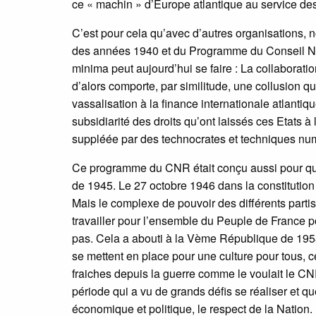
ce « machin » d’Europe atlantique au service des
C’est pour cela qu’avec d’autres organisations, n
des années 1940 et du Programme du Conseil Na
minima peut aujourd’hui se faire : La collabora
d’alors comporte, par similitude, une collusion q
vassalisation à la finance internationale atlantiqu
subsidiarité des droits qu’ont laissés ces Etats
suppléée par des technocrates et techniques numé
Ce programme du CNR était conçu aussi pour que n
de 1945. Le 27 octobre 1946 dans la constitutio
Mais le complexe de pouvoir des différents partis,
travailler pour l’ensemble du Peuple de France po
pas. Cela a abouti à la Vème République de 1958 a
se mettent en place pour une culture pour tous, c
fraiches depuis la guerre comme le voulait le CNR
période qui a vu de grands défis se réaliser et qu
économique et politique, le respect de la Nation