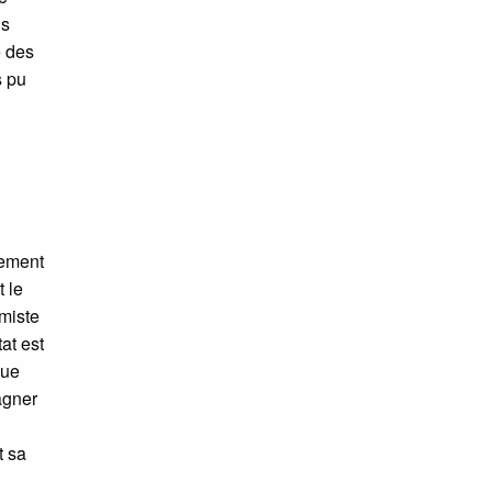
us
é des
s pu
uement
t le
miste
at est
que
agner
t sa