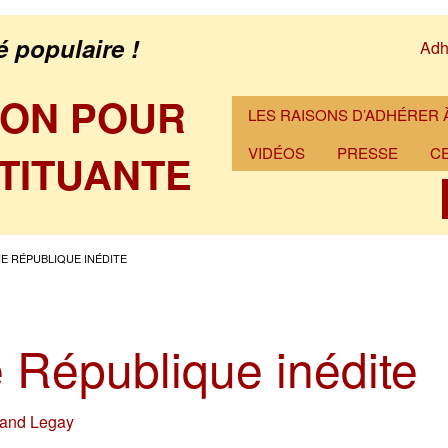
é populaire !
Adh
ION POUR
LES RAISONS D’ADHÉRER À
VIDÉOS
PRESSE
C
TITUANTE
E RÉPUBLIQUE INÉDITE
 République inédite
and Legay