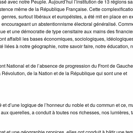
sé avec notre Peuple. Aujourd’hui l’institution de 13 régions s
existence même de la République Française. Cette complexificati
 genres, surtout libéraux et européistes, a été mit en place en e
 en encourageant un abstentionnisme électoral généralisé. Comm
ique et une démocratie de type censitaire aux mains des financie
 ont affaibli les bases économiques, sociologiques, idéologiques
été liées à notre géographie, notre savoir faire, notre éducation, 
nt National et de l’absence de progression du Front de Gauche. 
a Révolution, de la Nation et de la République qui sont une et
89 et d’une logique de l’honneur du noble et du commun et ce, m
 aux querelles, a conduit à toutes nos richesses, nos lumières, t
limat et une géographie propices, elles ont conduit à bâtir une ter