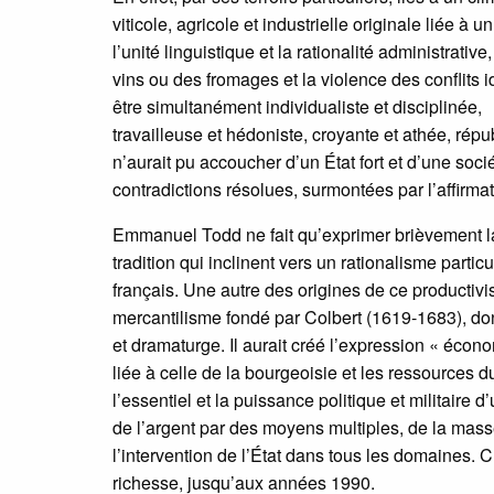
viticole, agricole et industrielle originale liée 
l’unité linguistique et la rationalité administrati
vins ou des fromages et la violence des conflits 
être simultanément individualiste et disciplinée,
travailleuse et hédoniste, croyante et athée, rép
n’aurait pu accoucher d’un État fort et d’une so
contradictions résolues, surmontées par l’affirma
Emmanuel Todd ne fait qu’exprimer brièvement l
tradition qui inclinent vers un rationalisme parti
français. Une autre des origines de ce productivis
mercantilisme fondé par Colbert (1619-1683), do
et dramaturge. Il aurait créé l’expression « économ
liée à celle de la bourgeoisie et les ressources 
l’essentiel et la puissance politique et militair
de l’argent par des moyens multiples, de la mass
l’intervention de l’État dans tous les domaines. 
richesse, jusqu’aux années 1990.