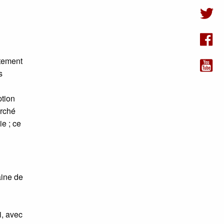
ttement
s
ption
arché
e ; ce
aine de
i, avec