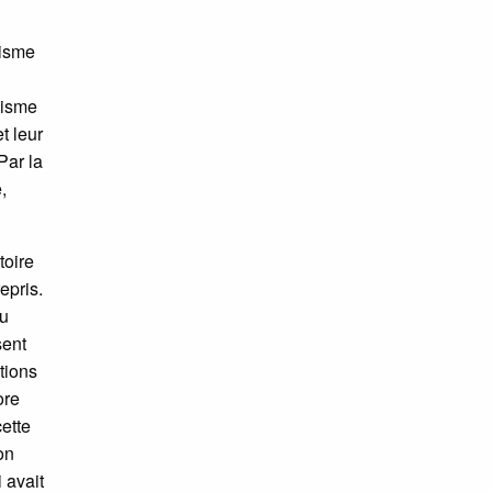
cisme
cisme
t leur
Par la
,
toire
epris.
lu
sent
tions
ore
ette
on
 avait