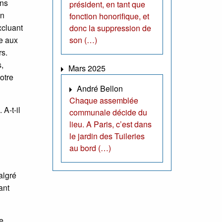
ans
président, en tant que
on
fonction honorifique, et
xcluant
donc la suppression de
e aux
son (…)
rs.
,
Mars 2025
notre
André Bellon
Chaque assemblée
A-t-il
communale décide du
lieu. A Paris, c’est dans
le jardin des Tuileries
au bord (…)
algré
ant
re