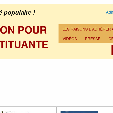
é populaire !
Adh
ION POUR
LES RAISONS D’ADHÉRER À
VIDÉOS
PRESSE
C
TITUANTE