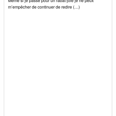
Même si je passe pour un rabat-joie je ne peux
m’empêcher de continuer de redire (…)