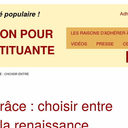
é populaire !
Adh
ION POUR
LES RAISONS D’ADHÉRER À
VIDÉOS
PRESSE
C
TITUANTE
E : CHOISIR ENTRE
âce : choisir entre
t la renaissance