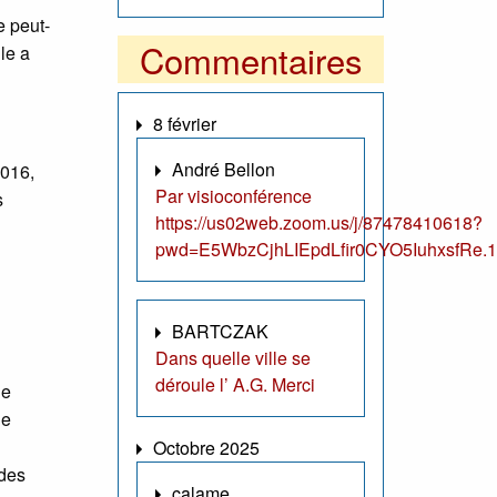
e peut-
Commentaires
le a
8 février
André Bellon
2016,
Par visioconférence
s
https://us02web.zoom.us/j/87478410618?
pwd=E5WbzCjhLIEpdLfir0CYO5IuhxsfRe.1
BARTCZAK
Dans quelle ville se
déroule l’ A.G. Merci
ne
le
Octobre 2025
 des
calame