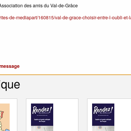
’Association des amis du Val-de-Grâce
nvites-de-mediapart/160815/val-de-grace-choisir-entre-l-oubli-et-l
u message
ique