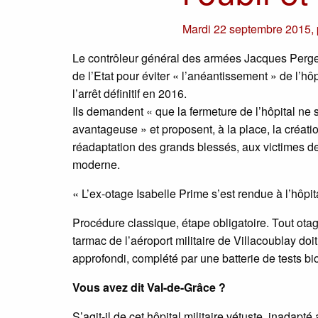
Mardi 22 septembre 2015
,
Le contrôleur général des armées Jacques Perget
de l’Etat pour éviter « l’anéantissement » de l’hô
l’arrêt définitif en 2016.
Ils demandent « que la fermeture de l’hôpital ne 
avantageuse » et proposent, à la place, la créati
réadaptation des grands blessés, aux victimes de
moderne.
« L’ex-otage Isabelle Prime s’est rendue à l’hôpi
Procédure classique, étape obligatoire. Tout otag
tarmac de l’aéroport militaire de Villacoublay do
approfondi, complété par une batterie de tests b
Vous avez dit Val-de-Grâce ?
S’agit-il de cet hôpital militaire vétuste, inada