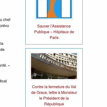
u chef
 prévu
Sauver l’Assistance
Publique – Hôpitaux de
Paris
 la
nde
nté. »
dical
Contre la fermeture du Val
de Grace, lettre à Monsieur
le Président de la
République