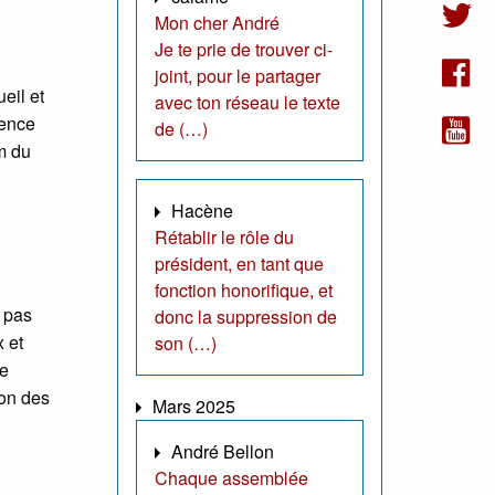
Mon cher André
Je te prie de trouver ci-
joint, pour le partager
eil et
avec ton réseau le texte
rence
de (…)
om du
Hacène
Rétablir le rôle du
président, en tant que
fonction honorifique, et
t pas
donc la suppression de
 et
son (…)
re
ion des
Mars 2025
André Bellon
Chaque assemblée