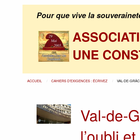
Pour que vive la souverainet
ASSOCIAT
UNE CONS
ACCUEIL
CAHIERS D’EXIGENCES : ÉCRIVEZ
VAL-DE-GRÂC
Val-de-Gr
l’oubli e