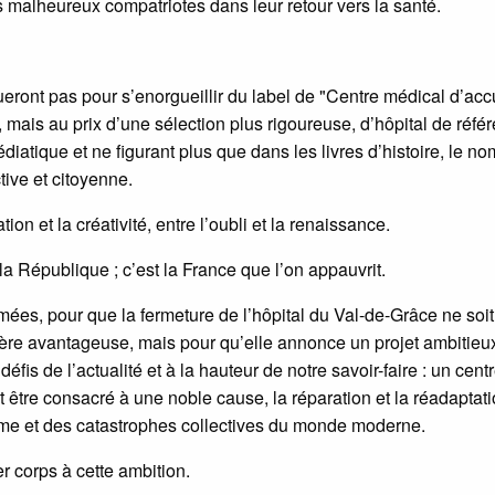
malheureux compatriotes dans leur retour vers la santé.
ont pas pour s’enorgueillir du label de "Centre médical d’accu
, mais au prix d’une sélection plus rigoureuse, d’hôpital de réfé
diatique et ne figurant plus que dans les livres d’histoire, le n
ive et citoyenne.
tion et la créativité, entre l’oubli et la renaissance.
la République ; c’est la France que l’on appauvrit.
ées, pour que la fermeture de l’hôpital du Val-de-Grâce ne soi
ière avantageuse, mais pour qu’elle annonce un projet ambitieux
fis de l’actualité et à la hauteur de notre savoir-faire : un cent
it être consacré à une noble cause, la réparation et la réadaptat
isme et des catastrophes collectives du monde moderne.
r corps à cette ambition.