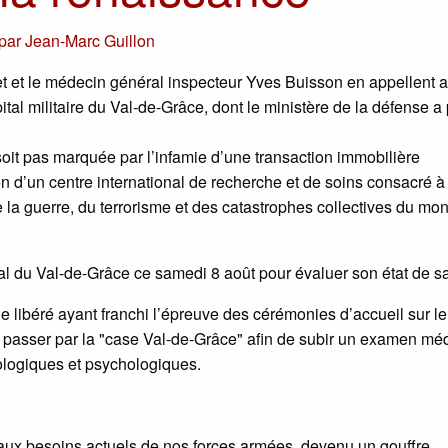
par
Jean-Marc Guillon
 et le médecin général inspecteur Yves Buisson en appellent a
pital militaire du Val-de-Grâce, dont le ministère de la défense a
soit pas marquée par l’infamie d’une transaction immobilière
on d’un centre international de recherche et de soins consacré à
 la guerre, du terrorisme et des catastrophes collectives du mo
tal du Val-de-Grâce ce samedi 8 août pour évaluer son état de sa
e libéré ayant franchi l’épreuve des cérémonies d’accueil sur le
it passer par la "case Val-de-Grâce" afin de subir un examen mé
iologiques et psychologiques.
pté aux besoins actuels de nos forces armées, devenu un gouffre