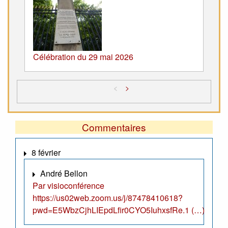
Célébration du 29 mai 2026
<
>
Commentaires
8 février
André Bellon
Par visioconférence
https://us02web.zoom.us/j/87478410618?
pwd=E5WbzCjhLIEpdLfir0CYO5IuhxsfRe.1 (…)