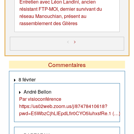
Entretien avec Léon Landini, ancien
résistant FTP-MOI, dernier survivant du
réseau Manouchian, présent au
rassemblement des Glières
<
>
Commentaires
8 février
André Bellon
Par visioconférence
https://us02web.zoom.us/j/87478410618?
pwd=E5WbzCjhLIEpdLfir0CYO5IuhxsfRe.1 (…)