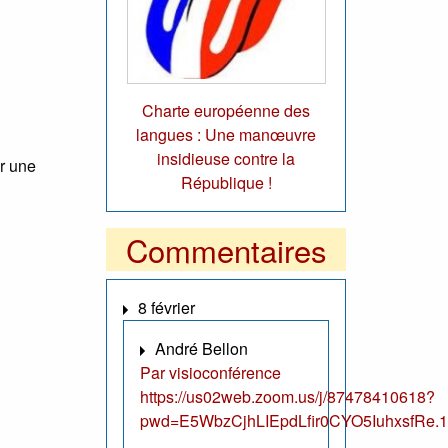
Charte européenne des
langues : Une manœuvre
insidieuse contre la
ur une
République !
Commentaires
8 février
André Bellon
Par visioconférence
https://us02web.zoom.us/j/87478410618?
pwd=E5WbzCjhLIEpdLfir0CYO5IuhxsfRe.1