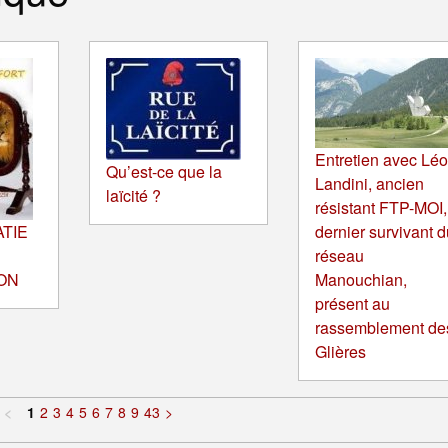
Entretien avec Lé
Qu’est-ce que la
Landini, ancien
laïcité ?
résistant FTP-MOI,
TIE
dernier survivant d
réseau
ON
Manouchian,
présent au
rassemblement de
Glières
<
1
2
3
4
5
6
7
8
9
43
>