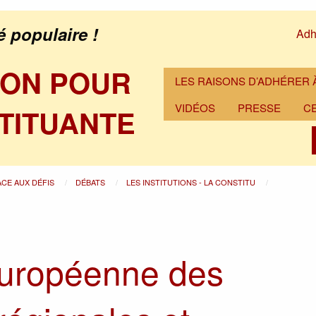
é populaire !
Adh
ION POUR
LES RAISONS D’ADHÉRER À
VIDÉOS
PRESSE
C
TITUANTE
ACE AUX DÉFIS
DÉBATS
LES INSTITUTIONS - LA CONSTITU
européenne des