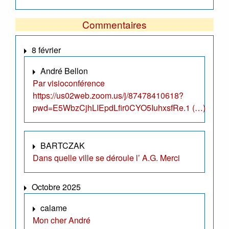
Commentaires
8 février
André Bellon
Par visioconférence
https://us02web.zoom.us/j/87478410618?
pwd=E5WbzCjhLIEpdLfir0CYO5IuhxsfRe.1 (…)
BARTCZAK
Dans quelle ville se déroule l’ A.G. Merci
Octobre 2025
calame
Mon cher André